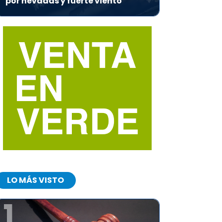
por nevadas y fuerte viento
LO MÁS VISTO
1