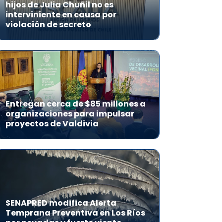
hijos de Julia Chuñil no es
interviniente en causa por
violación de secreto
Entregan cerca de $85 millones a
organizaciones para impulsar
proyectos de Valdivia
SENAPRED modifica Alerta
Temprana Preventiva en Los Ríos