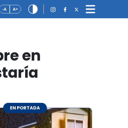
-A
A+
bre en
staría
EN PORTADA