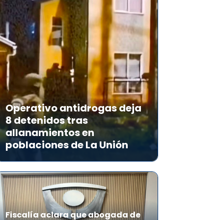
Operativo antidrogas deja
8 detenidos tras
allanamientos en
poblaciones de La Unión
Fiscalía aclara que abogada de