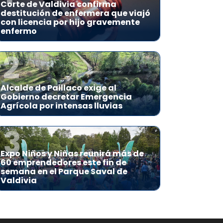
Corte de Valdivia confirma
destitución de enfermera que viajó
con licencia por hijo gravemente
enfermo
2
Alcalde de Paillaco exige al
Gobierno decretar Emergencia
Agrícola por intensas lluvias
3
Expo Niños y Niñas reunirá más de
60 emprendedores este fin de
semana en el Parque Saval de
Valdivia