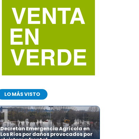
LO MÁS VISTO
1
Decretan Emergencia Agrícola en
Los Ríos por daños provocados por