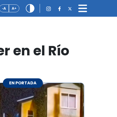
-A
A+
r en el Río
EN PORTADA