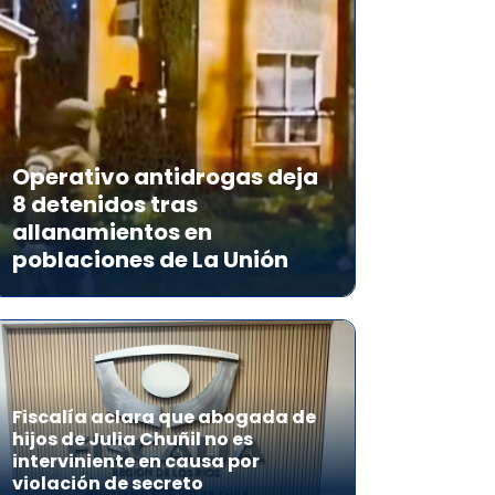
Operativo antidrogas deja
8 detenidos tras
allanamientos en
poblaciones de La Unión
Fiscalía aclara que abogada de
hijos de Julia Chuñil no es
interviniente en causa por
violación de secreto