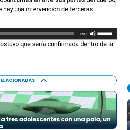
e hay una intervención de terceras
U
00:00
t
 sostuvo que sería confirmada dentro de la
i
l
i
z
a
RELACIONADAS
l
a
s
t
e
c
a tres adolescentes con una pala, un
l
a
a