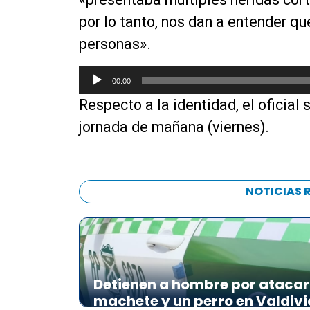
por lo tanto, nos dan a entender qu
personas».
R
00:00
e
Respecto a la identidad, el oficial
p
r
jornada de mañana (viernes).
o
d
u
c
NOTICIAS 
t
o
r
d
e
Detienen a hombre por atacar 
a
machete y un perro en Valdivi
u