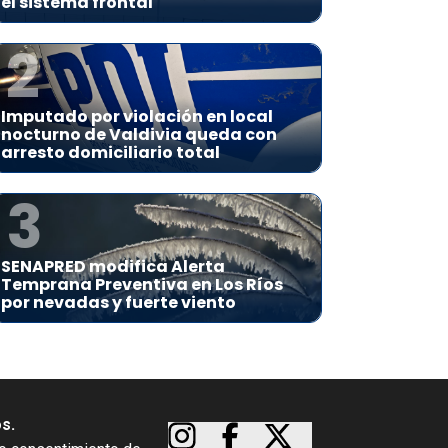
el sistema frontal
2
Imputado por violación en local
nocturno de Valdivia queda con
arresto domiciliario total
3
SENAPRED modifica Alerta
Temprana Preventiva en Los Ríos
por nevadas y fuerte viento
os.