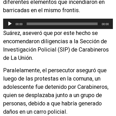
diferentes elementos que incendiaron en
barricadas en el mismo frontis.
R
00:00
00:00
e
Suárez, aseveró que por este hecho se
p
r
encomendaron diligencias a la Sección de
o
Investigación Policial (SIP) de Carabineros
d
de La Unión.
u
c
Paralelamente, el persecutor aseguró que
t
o
luego de las protestas en la comuna, un
r
adolescente fue detenido por Carabineros,
d
quien se desplazaba junto a un grupo de
e
a
personas, debido a que habría generado
u
daños en un carro policial.
d