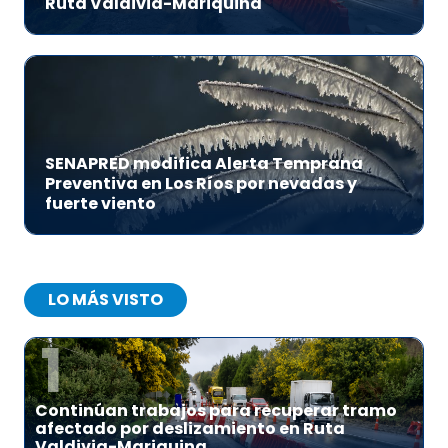
Ruta Valdivia-Mariquina
SENAPRED modifica Alerta Temprana
Preventiva en Los Ríos por nevadas y
fuerte viento
LO MÁS VISTO
1
Continúan trabajos para recuperar tramo
afectado por deslizamiento en Ruta
Valdivia-Mariquina