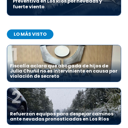
Preventiva en Los Ríos por nevadas y
fuerte viento
LO MÁS VISTO
1
Fiscalía aclara que abogada de hijos de
Julia Chuñil no es interviniente en causa por
violación de secreto
2
Refuerzan equipos para despejar caminos
ante nevadas pronosticadas en Los Ríos