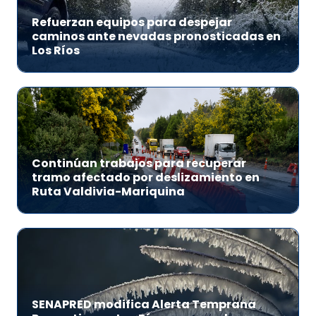
Refuerzan equipos para despejar
caminos ante nevadas pronosticadas en
Los Ríos
Continúan trabajos para recuperar
tramo afectado por deslizamiento en
Ruta Valdivia-Mariquina
SENAPRED modifica Alerta Temprana