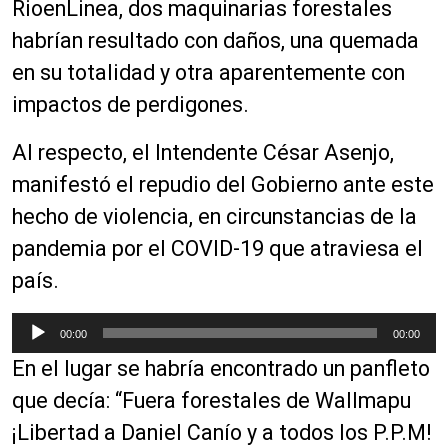
RioenLinea, dos maquinarias forestales
habrían resultado con daños, una quemada
en su totalidad y otra aparentemente con
impactos de perdigones.
Al respecto, el Intendente César Asenjo,
manifestó el repudio del Gobierno ante este
hecho de violencia, en circunstancias de la
pandemia por el COVID-19 que atraviesa el
país.
R
00:00
00:00
e
En el lugar se habría encontrado un panfleto
p
r
que decía: “Fuera forestales de Wallmapu
o
¡Libertad a Daniel Canío y a todos los P.P.M!
d