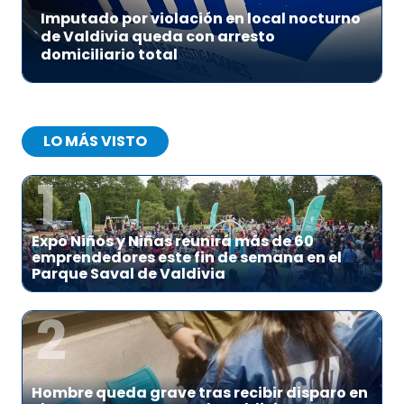
Imputado por violación en local nocturno
de Valdivia queda con arresto
domiciliario total
LO MÁS VISTO
1
Expo Niños y Niñas reunirá más de 60
emprendedores este fin de semana en el
Parque Saval de Valdivia
2
Hombre queda grave tras recibir disparo en