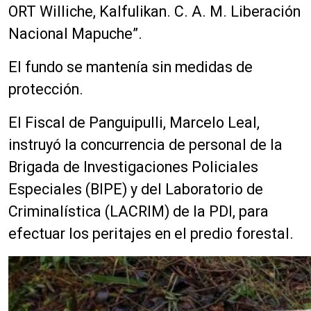
ORT Williche, Kalfulikan. C. A. M. Liberación
u
c
Nacional Mapuche”.
t
o
El fundo se mantenía sin medidas de
r
protección.
d
e
El Fiscal de Panguipulli, Marcelo Leal,
a
instruyó la concurrencia de personal de la
u
d
Brigada de Investigaciones Policiales
i
Especiales (BIPE) y del Laboratorio de
o
Criminalística (LACRIM) de la PDI, para
efectuar los peritajes en el predio forestal.