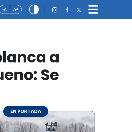
-A
A+
blanca a
ueno: Se
EN PORTADA