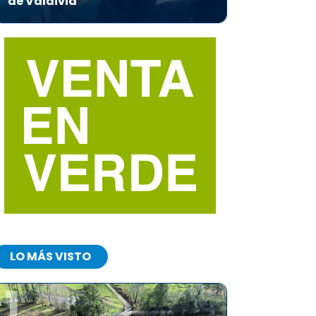
de Valdivia
LO MÁS VISTO
1