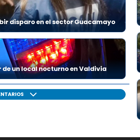
bir disparo en el sector Guacamayo
r de un local nocturno en Valdivia
NTARIOS