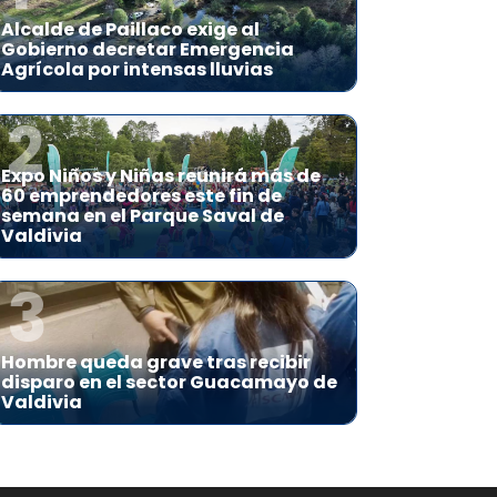
Alcalde de Paillaco exige al
Gobierno decretar Emergencia
Agrícola por intensas lluvias
2
Expo Niños y Niñas reunirá más de
60 emprendedores este fin de
semana en el Parque Saval de
Valdivia
3
Hombre queda grave tras recibir
disparo en el sector Guacamayo de
Valdivia