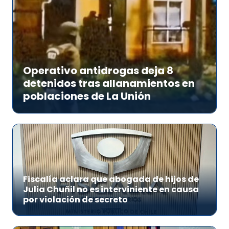
Operativo antidrogas deja 8
detenidos tras allanamientos en
poblaciones de La Unión
Fiscalía aclara que abogada de hijos de
Julia Chuñil no es interviniente en causa
por violación de secreto