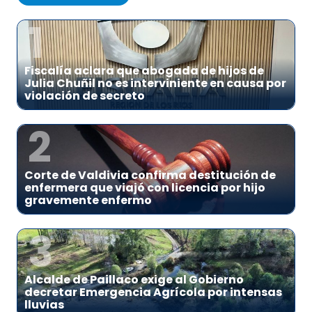
1
Fiscalía aclara que abogada de hijos de
Julia Chuñil no es interviniente en causa por
violación de secreto
2
Corte de Valdivia confirma destitución de
enfermera que viajó con licencia por hijo
gravemente enfermo
3
Alcalde de Paillaco exige al Gobierno
decretar Emergencia Agrícola por intensas
lluvias