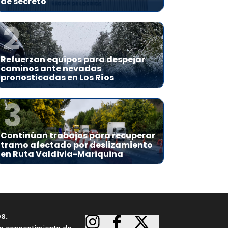
de secreto
2
Refuerzan equipos para despejar
caminos ante nevadas
pronosticadas en Los Ríos
3
Continúan trabajos para recuperar
tramo afectado por deslizamiento
en Ruta Valdivia-Mariquina
os.