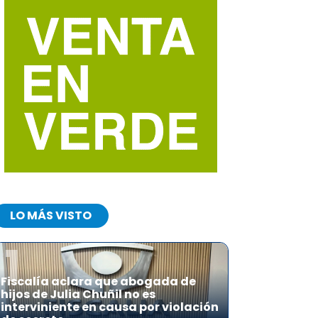
LO MÁS VISTO
1
Fiscalía aclara que abogada de
hijos de Julia Chuñil no es
interviniente en causa por violación