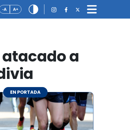
-A
A+
r atacado a
divia
EN PORTADA