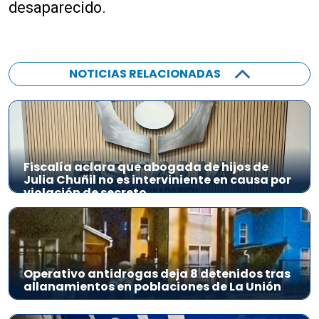
desaparecido.
NOTICIAS RELACIONADAS
Fiscalía aclara que abogada de hijos de
Julia Chuñil no es interviniente en causa por
violación de secreto
Operativo antidrogas deja 8 detenidos tras
allanamientos en poblaciones de La Unión