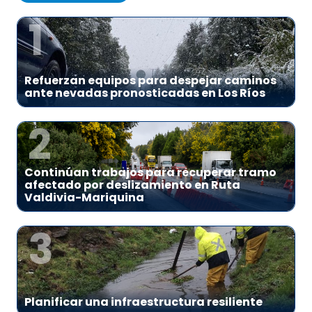
1
Refuerzan equipos para despejar caminos
ante nevadas pronosticadas en Los Ríos
2
Continúan trabajos para recuperar tramo
afectado por deslizamiento en Ruta
Valdivia-Mariquina
3
Planificar una infraestructura resiliente