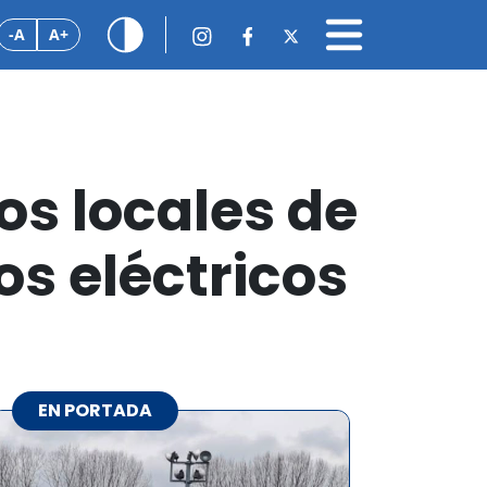
-A
A+
os locales de
s eléctricos
EN PORTADA