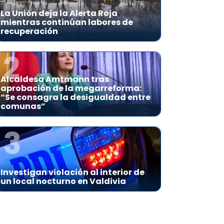
La Unión deja la Alerta Roja
mientras continúan labores de
recuperación
2
Alcaldesa Amtmann tras
aprobación de la megarreforma:
“Se consagra la desigualdad entre
comunas”
3
Investigan violación al interior de
un local nocturno en Valdivia