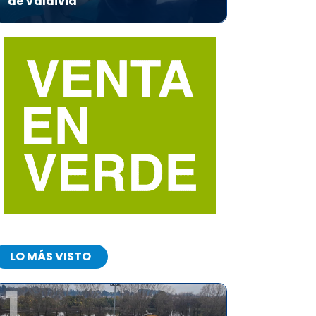
de Valdivia
LO MÁS VISTO
1