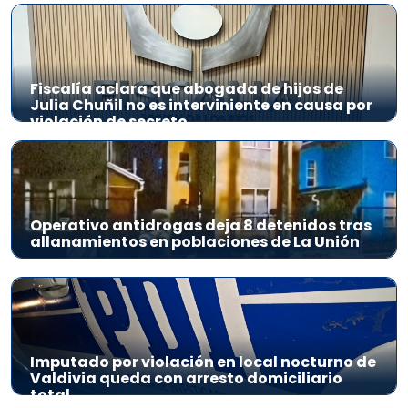
Fiscalía aclara que abogada de hijos de
Julia Chuñil no es interviniente en causa por
violación de secreto
Operativo antidrogas deja 8 detenidos tras
allanamientos en poblaciones de La Unión
Imputado por violación en local nocturno de
Valdivia queda con arresto domiciliario
total