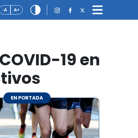
-A
A+
 COVID-19 en
ctivos
EN PORTADA