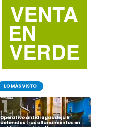
LO MÁS VISTO
1
Operativo antidrogas deja 8
detenidos tras allanamientos en