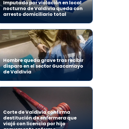
Imputado por violación en local
nocturno de Valdivia queda con
arresto domiciliario total
Hombre queda grave tras recibir
disparo en el sector Guacamayo
de Valdivia
Corte de Valdivia confirma
destitución de enfermera que
viajó con licencia por hijo