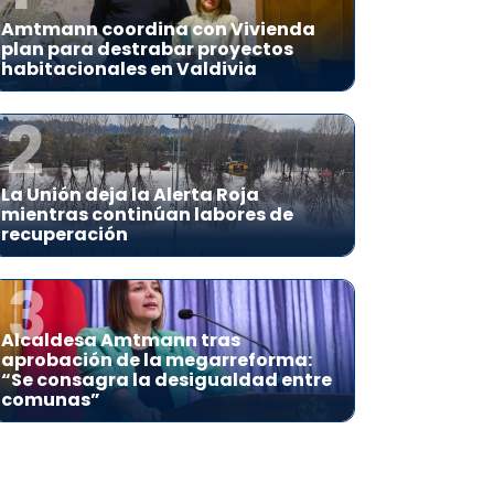
Amtmann coordina con Vivienda
plan para destrabar proyectos
habitacionales en Valdivia
2
La Unión deja la Alerta Roja
mientras continúan labores de
recuperación
3
Alcaldesa Amtmann tras
aprobación de la megarreforma:
“Se consagra la desigualdad entre
comunas”