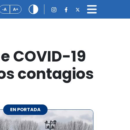
-A
A+
de COVID-19
os contagios
EN PORTADA