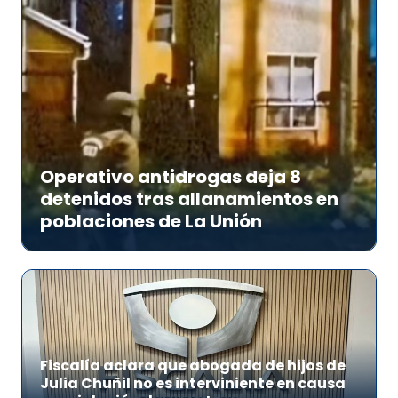
Operativo antidrogas deja 8
detenidos tras allanamientos en
poblaciones de La Unión
Fiscalía aclara que abogada de hijos de
Julia Chuñil no es interviniente en causa