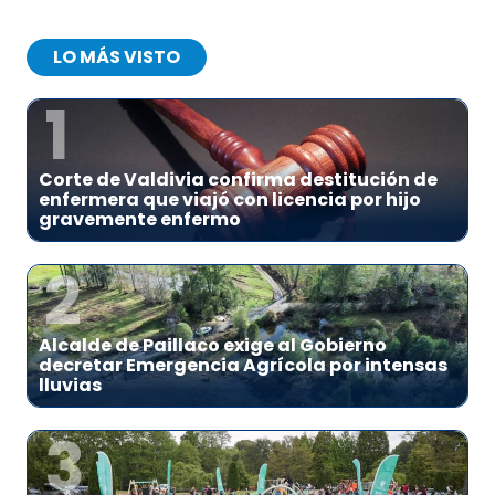
LO MÁS VISTO
1
Corte de Valdivia confirma destitución de
enfermera que viajó con licencia por hijo
gravemente enfermo
2
Alcalde de Paillaco exige al Gobierno
decretar Emergencia Agrícola por intensas
lluvias
3