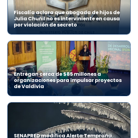
Fiscalía aclara que abogada de hijos de
Julia Chuñil no es interviniente en causa
por violación de secreto
Entregan cerca de $85 millones a
organizaciones para impulsar proyectos
de Valdivia
SENAPRED modifica Alerta Temprana