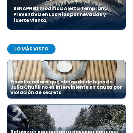
SENAPRED modifica Alerta Temprana
Preventiva en Los Ríos por nevadas y
fuerte viento
LO MÁS VISTO
1
Fiscalía aclara que abogada de hijos de
Julia Chuñil no es interviniente en causa por
violación de secreto
2
Refuerzan equipos para despejar caminos