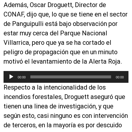
Además, Oscar Droguett, Director de
CONAF, dijo que, lo que se tiene en el sector
de Panguipulli está bajo observación por
estar muy cerca del Parque Nacional
Villarrica, pero que ya se ha cortado el
peligro de propagación que en un minuto
motivó el levantamiento de la Alerta Roja.
R
00:00
00:00
e
Respecto a la intencionalidad de los
p
r
incendios forestales, Droguett aseguró que
o
tienen una linea de investigación, y que
d
según esto, casi ninguno es con intervención
u
c
de terceros, en la mayoría es por descuido
t