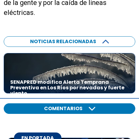
de la gente y por la caída de lineas
o
eléctricas.
r
d
e
a
NOTICIAS RELACIONADAS
u
d
i
o
SENAPRED modifica Alerta Temprana
Preventiva en Los Ríos por nevadas y fuerte
viento
COMENTARIOS
EN PORTADA