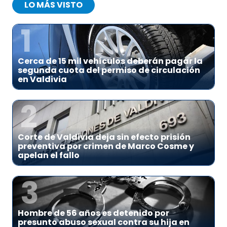
LO MÁS VISTO
1
Cerca de 15 mil vehículos deberán pagar la
segunda cuota del permiso de circulación
en Valdivia
2
Corte de Valdivia deja sin efecto prisión
preventiva por crimen de Marco Cosme y
apelan el fallo
3
Hombre de 56 años es detenido por
presunto abuso sexual contra su hija en