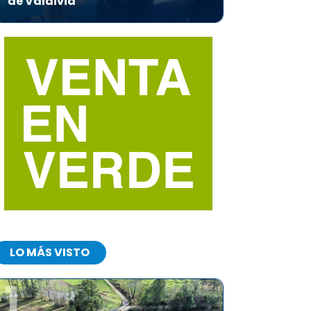
de Valdivia
LO MÁS VISTO
1