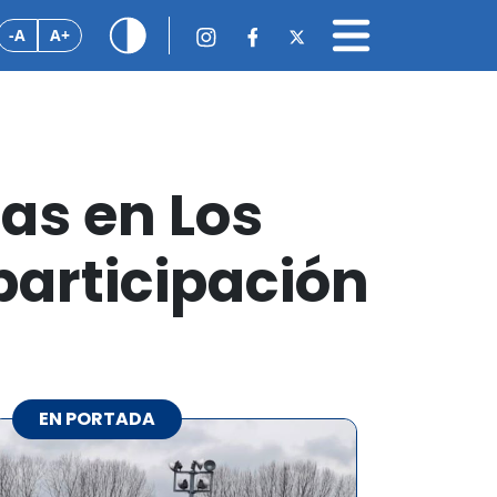
-A
A+
as en Los
participación
EN PORTADA