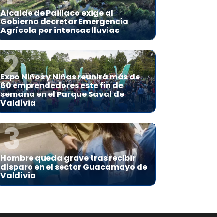
Alcalde de Paillaco exige al
Gobierno decretar Emergencia
Agrícola por intensas lluvias
2
Expo Niños y Niñas reunirá más de
60 emprendedores este fin de
semana en el Parque Saval de
Valdivia
3
Hombre queda grave tras recibir
disparo en el sector Guacamayo de
Valdivia