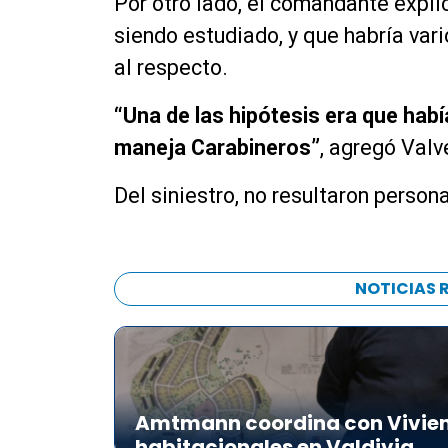
Por otro lado, el comandante expli
siendo estudiado, y que habría va
al respecto.
“Una de las hipótesis era que hab
maneja Carabineros”
, agregó Valv
Del siniestro, no resultaron person
NOTICIAS 
Amtmann coordina con Vivien
habitacionales en Valdivia