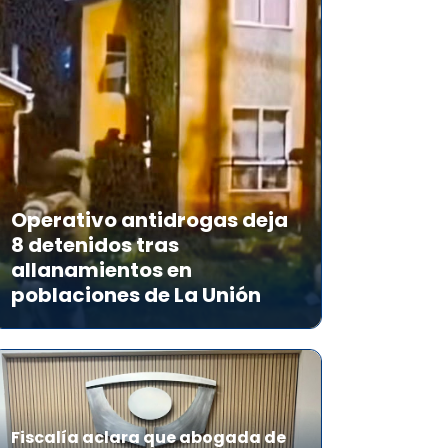
Operativo antidrogas deja
8 detenidos tras
allanamientos en
poblaciones de La Unión
Fiscalía aclara que abogada de