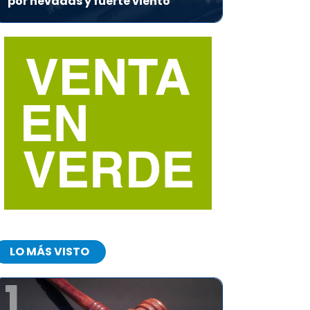
por nevadas y fuerte viento
LO MÁS VISTO
1