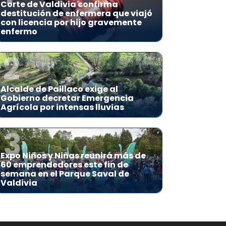
Corte de Valdivia confirma
destitución de enfermera que viajó
con licencia por hijo gravemente
enfermo
2
Alcalde de Paillaco exige al
Gobierno decretar Emergencia
Agrícola por intensas lluvias
3
Expo Niños y Niñas reunirá más de
60 emprendedores este fin de
semana en el Parque Saval de
Valdivia