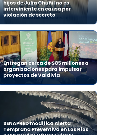
hijos de Julia Chuñil no es
interviniente en causa por
violación de secreto
Entregan cerca de $85 millones a
organizaciones para impulsar
proyectos de Valdivia
SENAPRED modifica Alerta
Temprana Preventiva en Los Ríos