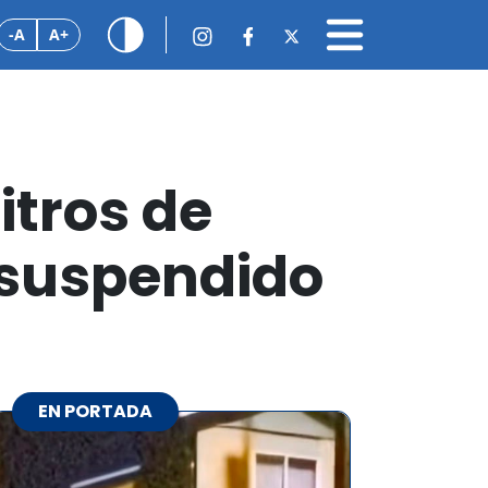
-A
A+
itros de
o suspendido
EN PORTADA