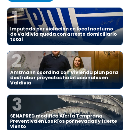
1
Imputado por violación en local nocturno
de Valdivia queda con arresto domiciliario
total
2
Amtmann coordina con Vivienda plan para
destrabar proyectos habitacionales en
Valdivia
3
SENAPRED modifica Alerta Temprana
Preventiva en Los Ríos por nevadas y fuerte
viento