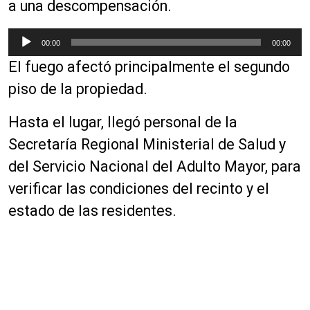
a una descompensación.
R
00:00
00:00
e
El fuego afectó principalmente el segundo
p
r
piso de la propiedad.
o
d
Hasta el lugar, llegó personal de la
u
Secretaría Regional Ministerial de Salud y
c
del Servicio Nacional del Adulto Mayor, para
t
o
verificar las condiciones del recinto y el
r
estado de las residentes.
d
e
a
u
d
i