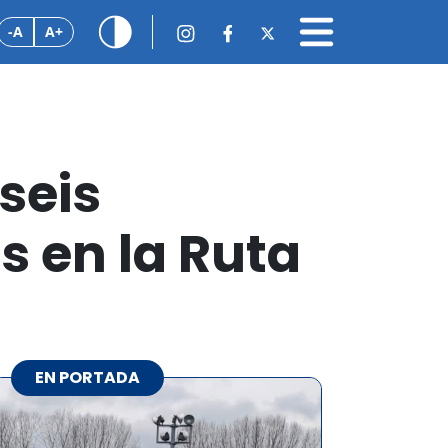
-A
A+
seis
s en la Ruta
EN PORTADA