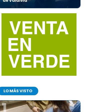
de Valdivia
LO MÁS VISTO
1