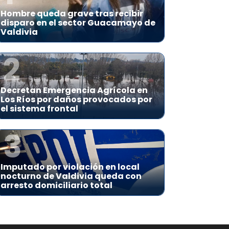
Hombre queda grave tras recibir
disparo en el sector Guacamayo de
Valdivia
2
Decretan Emergencia Agrícola en
Los Ríos por daños provocados por
el sistema frontal
3
Imputado por violación en local
nocturno de Valdivia queda con
arresto domiciliario total