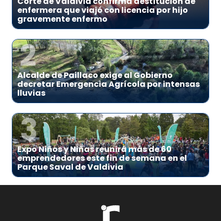
Corte de Valdivia confirma destitución de
enfermera que viajó con licencia por hijo
gravemente enfermo
2
Alcalde de Paillaco exige al Gobierno
decretar Emergencia Agrícola por intensas
lluvias
3
Expo Niños y Niñas reunirá más de 60
emprendedores este fin de semana en el
Parque Saval de Valdivia