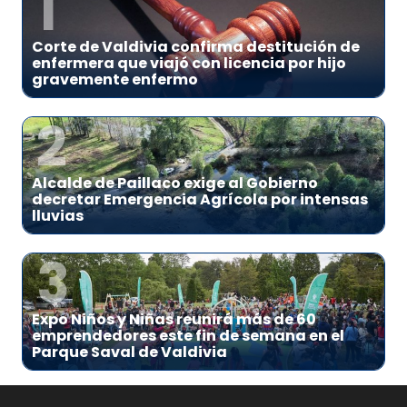
1
Corte de Valdivia confirma destitución de
enfermera que viajó con licencia por hijo
gravemente enfermo
2
Alcalde de Paillaco exige al Gobierno
decretar Emergencia Agrícola por intensas
lluvias
3
Expo Niños y Niñas reunirá más de 60
emprendedores este fin de semana en el
Parque Saval de Valdivia