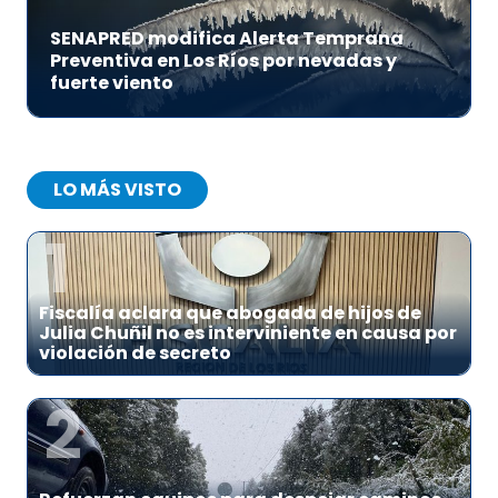
SENAPRED modifica Alerta Temprana
Preventiva en Los Ríos por nevadas y
fuerte viento
LO MÁS VISTO
1
Fiscalía aclara que abogada de hijos de
Julia Chuñil no es interviniente en causa por
violación de secreto
2