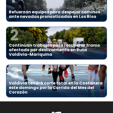
Refuerzan equipos para despejar caminos
ante nevadas pronosticadas en Los Ríos
2
Continúan trabajos para recuperar tramo
afectado por deslizamiento en Ruta
Valdivia-Mariquina
3
Valdivia tendrá corte total en la Costanera
este domingo por la Corrida del Mes del
Corazón