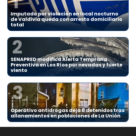
1
Imputado por violación en local nocturno
de Valdivia queda con arresto domiciliario
total
2
SENAPRED modifica Alerta Temprana
Preventiva en Los Ríos por nevadas y fuerte
viento
3
Operativo antidrogas deja 8 detenidos tras
allanamientos en poblaciones de La Unión