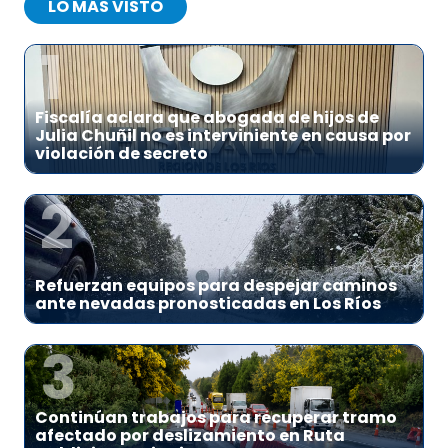
LO MÁS VISTO
1
Fiscalía aclara que abogada de hijos de
Julia Chuñil no es interviniente en causa por
violación de secreto
2
Refuerzan equipos para despejar caminos
ante nevadas pronosticadas en Los Ríos
3
Continúan trabajos para recuperar tramo
afectado por deslizamiento en Ruta