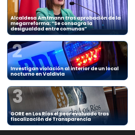
1
Alcaldesa Amtmann tras aprobación de la
megarreforma: “Se consagra la
desigualdad entre comunas”
2
Investigan violación al interior de un local
nocturno en Valdivia
3
GORE en Los Ríos el peor evaluado tras
fiscalización de Transparencia