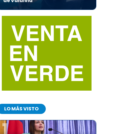
de Valdivia
LO MÁS VISTO
1