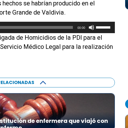
s hechos se habrían producido en el
i
l
Norte Grande de Valdivia.
i
z
U
00:00
a
t
rigada de Homicidios de la PDI para el
l
i
a
l
l Servicio Médico Legal para la realización
s
i
t
z
e
a
c
l
l
a
RELACIONADAS
a
s
s
t
d
e
e
c
f
l
stitución de enfermera que viajó con
l
a
 enfermo
e
s