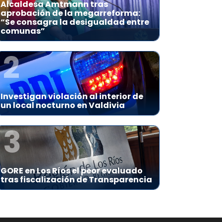
Alcaldesa Amtmann tras
aprobación de la megarreforma:
“Se consagra la desigualdad entre
comunas”
2
Investigan violación al interior de
un local nocturno en Valdivia
3
GORE en Los Ríos el peor evaluado
tras fiscalización de Transparencia