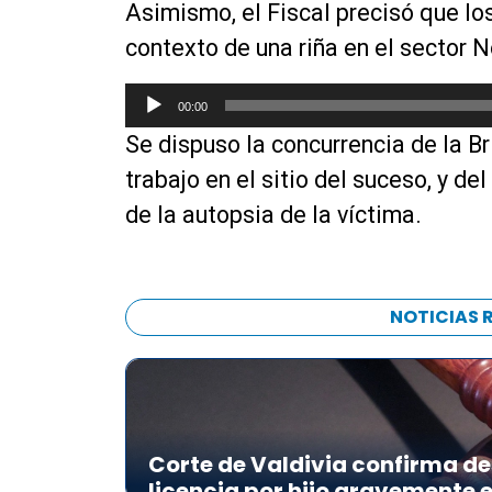
Asimismo, el Fiscal precisó que lo
p
r
contexto de una riña en el sector 
o
d
R
00:00
u
e
Se dispuso la concurrencia de la B
c
p
t
r
trabajo en el sitio del suceso, y de
o
o
de la autopsia de la víctima.
r
d
d
u
e
c
a
t
NOTICIAS 
u
o
d
r
i
d
o
e
a
Corte de Valdivia confirma de
u
licencia por hijo gravemente
d