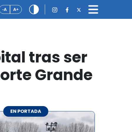
-A
A+
tal tras ser
Norte Grande
EN PORTADA