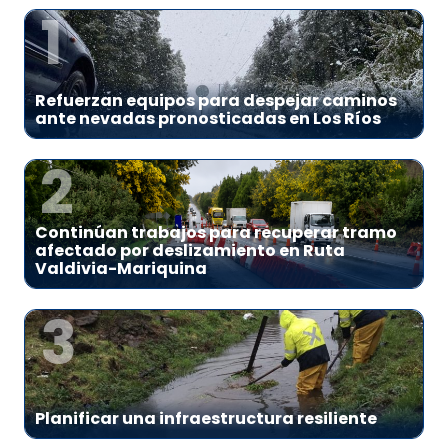
1
Refuerzan equipos para despejar caminos
ante nevadas pronosticadas en Los Ríos
2
Continúan trabajos para recuperar tramo
afectado por deslizamiento en Ruta
Valdivia-Mariquina
3
Planificar una infraestructura resiliente