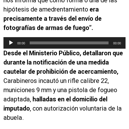
nos informa que como forma o una de las
hipótesis de amedrentamiento
era
precisamente a través del envío de
fotografías de armas de fuego”.
R
00:00
00:00
e
Desde el Ministerio Público, detallaron que
p
r
durante la notificación de una medida
o
cautelar de prohibición de acercamiento,
d
Carabineros incautó un rifle calibre 22,
u
c
municiones 9 mm y una pistola de fogueo
t
adaptada,
halladas en el domicilio del
o
imputado
, con autorización voluntaria de la
r
d
abuela.
e