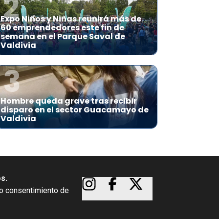
2
Expo Niños y Niñas reunirá más de
60 emprendedores este fin de
semana en el Parque Saval de
Valdivia
3
Hombre queda grave tras recibir
disparo en el sector Guacamayo de
Valdivia
os.
so consentimiento de