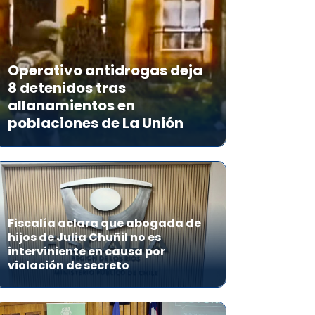
Operativo antidrogas deja
8 detenidos tras
allanamientos en
poblaciones de La Unión
Fiscalía aclara que abogada de
hijos de Julia Chuñil no es
interviniente en causa por
violación de secreto