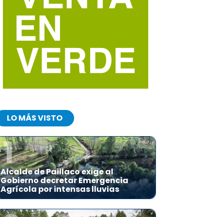
LO MÁS VISTO
1
Alcalde de Paillaco exige al
Gobierno decretar Emergencia
Agrícola por intensas lluvias