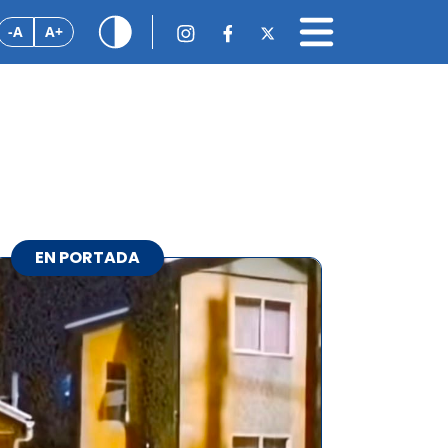
-A
A+
EN PORTADA