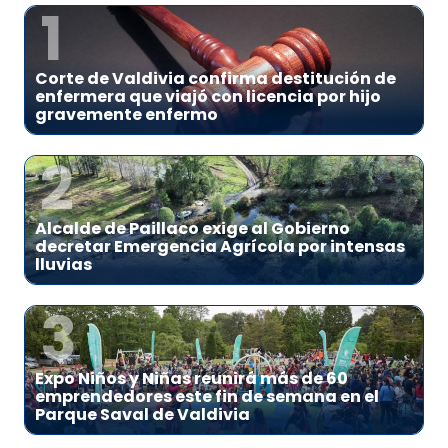
1
Corte de Valdivia confirma destitución de
enfermera que viajó con licencia por hijo
gravemente enfermo
2
Alcalde de Paillaco exige al Gobierno
decretar Emergencia Agrícola por intensas
lluvias
3
Expo Niños y Niñas reunirá más de 60
emprendedores este fin de semana en el
Parque Saval de Valdivia