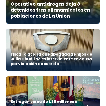
Operativo antidrogas deja 8
detenidos tras allanamientos en
poblaciones de La Unión
Fiscalía aclara que abogada de hijos de
Julia Chuñil no es interviniente en causa
por violación de secreto
Entregan cerca de $85 millones a