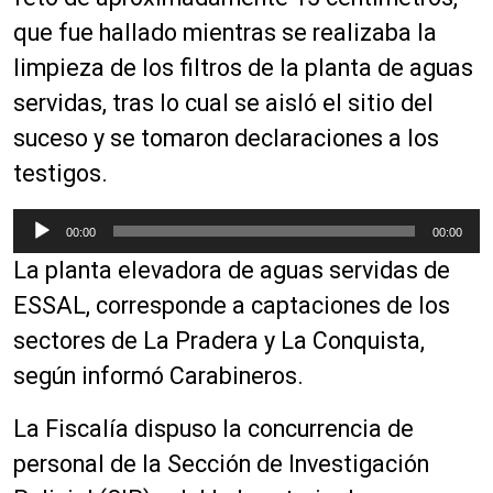
u
c
que fue hallado mientras se realizaba la
t
limpieza de los filtros de la planta de aguas
o
servidas, tras lo cual se aisló el sitio del
r
d
suceso y se tomaron declaraciones a los
e
testigos.
a
u
R
00:00
00:00
d
e
i
La planta elevadora de aguas servidas de
p
o
r
ESSAL, corresponde a captaciones de los
o
sectores de La Pradera y La Conquista,
d
según informó Carabineros.
u
c
La Fiscalía dispuso la concurrencia de
t
o
personal de la Sección de Investigación
r