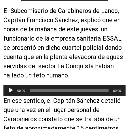
El Subcomisario de Carabineros de Lanco,
Capitán Francisco Sánchez, explicó que en
horas de la mañana de este jueves un
funcionario de la empresa sanitaria ESSAL
se presentó en dicho cuartel policial dando
cuenta que en la planta elevadora de aguas
servidas del sector La Conquista habían
hallado un feto humano.
R
00:00
00:00
e
En ese sentido, el Capitán Sánchez detalló
p
r
que una vez en el lugar personal de
o
Carabineros constató que se trataba de un
d
feto de aproximadamente 15 centímetros,