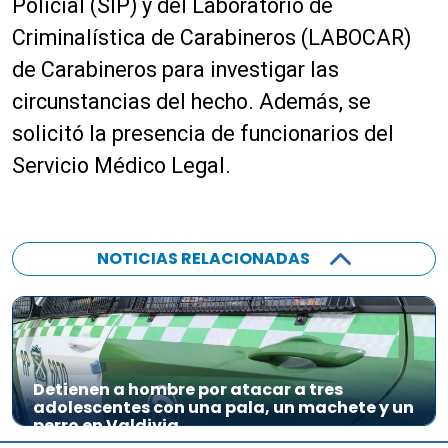
Policial (SIP) y del Laboratorio de
d
Criminalística de Carabineros (LABOCAR)
e
a
de Carabineros para investigar las
u
circunstancias del hecho. Además, se
d
solicitó la presencia de funcionarios del
i
o
Servicio Médico Legal.
NOTICIAS RELACIONADAS
Detienen a hombre por atacar a tres
adolescentes con una pala, un machete y un
perro en Valdivia