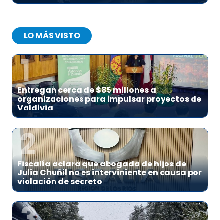
LO MÁS VISTO
1
Entregan cerca de $85 millones a
organizaciones para impulsar proyectos de
Valdivia
2
Fiscalía aclara que abogada de hijos de
Julia Chuñil no es interviniente en causa por
violación de secreto
3