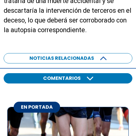
trataría de una muerte accidental y se
i
o
descartaría la intervención de terceros en el
deceso, lo que deberá ser corroborado con
la autopsia correspondiente.
NOTICIAS RELACIONADAS
COMENTARIOS
EN PORTADA