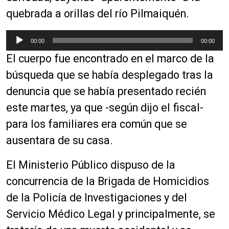
quebrada a orillas del río Pilmaiquén.
R
00:00
00:00
e
El cuerpo fue encontrado en el marco de la
p
r
búsqueda que se había desplegado tras la
o
denuncia que se había presentado recién
d
este martes, ya que -según dijo el fiscal-
u
c
para los familiares era común que se
t
ausentara de su casa.
o
r
El Ministerio Público dispuso de la
d
concurrencia de la Brigada de Homicidios
e
a
de la Policía de Investigaciones y del
u
Servicio Médico Legal y principalmente, se
d