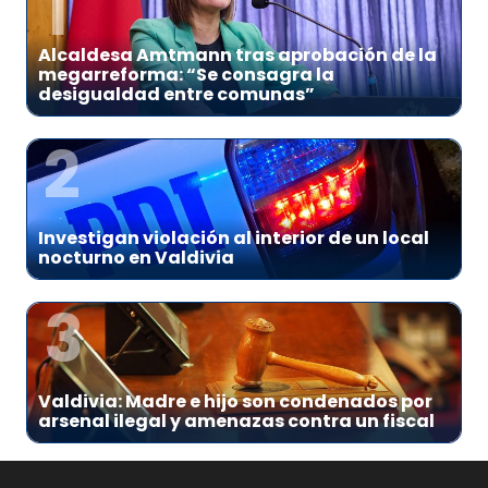
1
Alcaldesa Amtmann tras aprobación de la
megarreforma: “Se consagra la
desigualdad entre comunas”
2
Investigan violación al interior de un local
nocturno en Valdivia
3
Valdivia: Madre e hijo son condenados por
arsenal ilegal y amenazas contra un fiscal