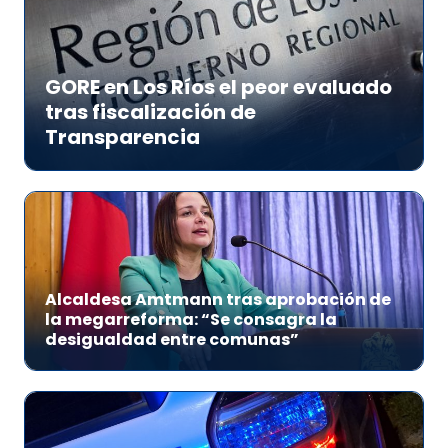
GORE en Los Ríos el peor evaluado
tras fiscalización de
Transparencia
Alcaldesa Amtmann tras aprobación de
la megarreforma: “Se consagra la
desigualdad entre comunas”