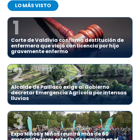
LO MÁS VISTO
1
Corte de Valdivia confirma destitución de
enfermera que viajó con licencia por hijo
gravemente enfermo
2
Alcalde de Paillaco exige al Gobierno
decretar Emergencia Agrícola por intensas
lluvias
3
Expo Niños y Niñas reunirá más de 60
emprendedores este fin de semana en el