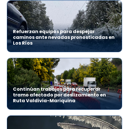
Refuerzan equipos para despejar
caminos ante nevadas pronosticadas en
Los Ríos
Continúan trabajos para recuperar
tramo afectado por deslizamiento en
Ruta Valdivia-Mariquina