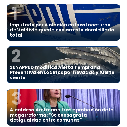
1
Imputado por violación en local nocturno
de Valdivia queda con arresto domiciliario
total
2
SENAPRED modifica Alerta Temprana
Preventiva en Los Ríos por nevadas y fuerte
viento
3
Alcaldesa Amtmann tras aprobación de la
megarreforma: “Se consagra la
desigualdad entre comunas”