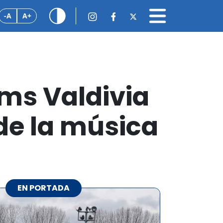
-A
A+
ams Valdivia
 de la música
EN PORTADA