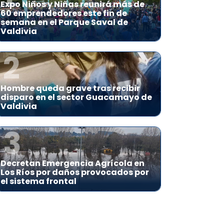
Expo Niños y Niñas reunirá más de
60 emprendedores este fin de
semana en el Parque Saval de
Valdivia
2
Hombre queda grave tras recibir
disparo en el sector Guacamayo de
Valdivia
3
Decretan Emergencia Agrícola en
Los Ríos por daños provocados por
el sistema frontal