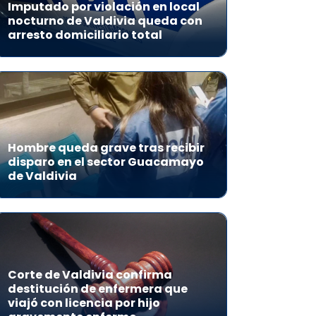
Imputado por violación en local
nocturno de Valdivia queda con
arresto domiciliario total
Hombre queda grave tras recibir
disparo en el sector Guacamayo
de Valdivia
Corte de Valdivia confirma
destitución de enfermera que
viajó con licencia por hijo