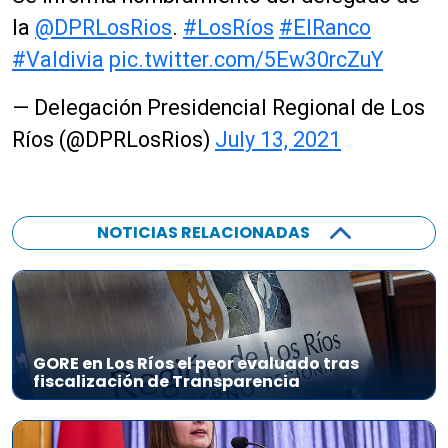
la
@DPRLosRios
.
#LosRíos
#ElRanco
#Valdivia
pic.twitter.com/5Ew30rcZuY
— Delegación Presidencial Regional de Los
Ríos (@DPRLosRios)
July 13, 2021
NOTICIAS RELACIONADAS
GORE en Los Ríos el peor evaluado tras
fiscalización de Transparencia