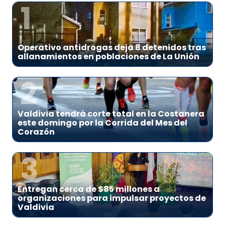
1
Operativo antidrogas deja 8 detenidos tras
allanamientos en poblaciones de La Unión
2
Valdivia tendrá corte total en la Costanera
este domingo por la Corrida del Mes del
Corazón
3
Entregan cerca de $85 millones a
organizaciones para impulsar proyectos de
Valdivia