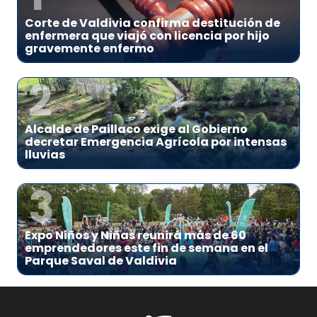
Corte de Valdivia confirma destitución de
enfermera que viajó con licencia por hijo
gravemente enfermo
2
Alcalde de Paillaco exige al Gobierno
decretar Emergencia Agrícola por intensas
lluvias
3
Expo Niños y Niñas reunirá más de 60
emprendedores este fin de semana en el
Parque Saval de Valdivia