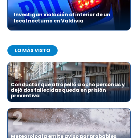
Investigan violación al interior de un
local nocturno en Valdivia
LO MÁS VISTO
1
Conductor que atropelló a ocho personas y
dejó dos fallecidas queda en prisión
preventiva
2
Meteorología emite aviso por probables