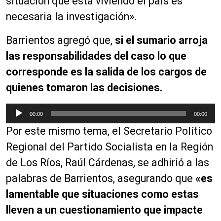
situación que está viviendo el país es
necesaria la investigación».
Barrientos agregó que,
si el sumario arroja
las responsabilidades del caso lo que
corresponde es la salida de los cargos de
quienes tomaron las decisiones.
R
00:00
00:00
e
Por este mismo tema, el Secretario Político
p
r
Regional del Partido Socialista en la Región
o
de Los Ríos, Raúl Cárdenas, se adhirió a las
d
palabras de Barrientos, asegurando que
«es
u
c
lamentable que situaciones como estas
t
lleven a un cuestionamiento que impacte
o