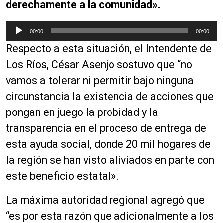
derechamente a la comunidad».
r
d
R
e
00:00
00:00
e
a
Respecto a esta situación, el Intendente de
p
u
r
Los Ríos, César Asenjo sostuvo que “no
d
o
i
vamos a tolerar ni permitir bajo ninguna
d
o
circunstancia la existencia de acciones que
u
c
pongan en juego la probidad y la
t
transparencia en el proceso de entrega de
o
esta ayuda social, donde 20 mil hogares de
r
d
la región se han visto aliviados en parte con
e
este beneficio estatal».
a
u
La máxima autoridad regional agregó que
d
“es por esta razón que adicionalmente a los
i