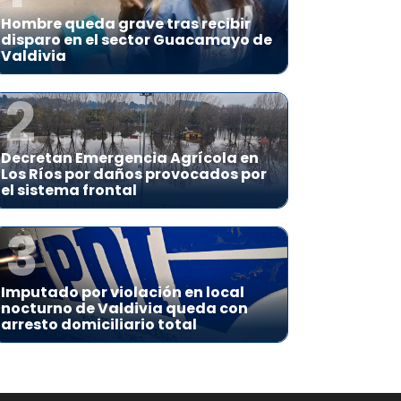
Hombre queda grave tras recibir
disparo en el sector Guacamayo de
Valdivia
2
Decretan Emergencia Agrícola en
Los Ríos por daños provocados por
el sistema frontal
3
Imputado por violación en local
nocturno de Valdivia queda con
arresto domiciliario total