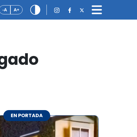
-A
A+
egado
EN PORTADA