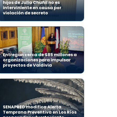
hijos de Julia Chuñil no es
interviniente en causa por
violación de secreto
Entregan cerca de $85 millones a
organizaciones para impulsar
proyectos de Valdivia
SENAPRED modifica Alerta
Temprana Preventiva en Los Ríos