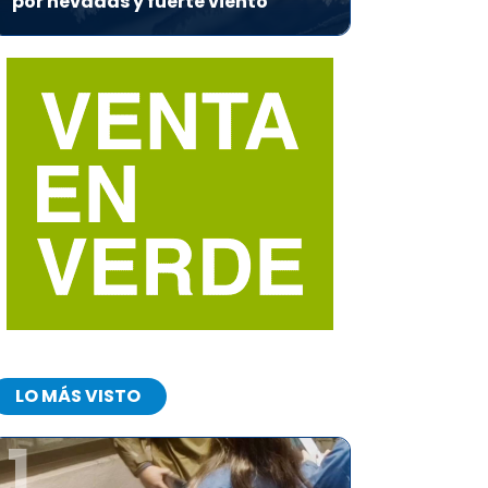
por nevadas y fuerte viento
LO MÁS VISTO
1