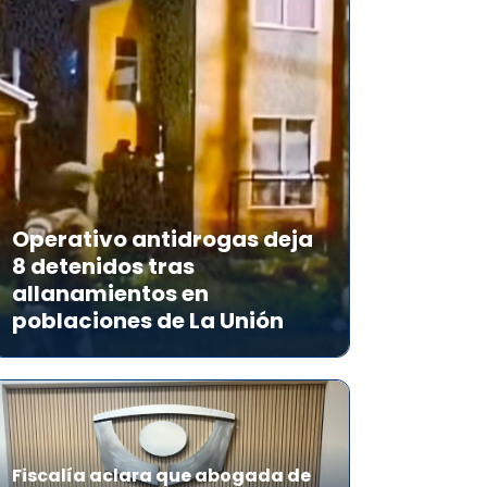
Operativo antidrogas deja
8 detenidos tras
allanamientos en
poblaciones de La Unión
Fiscalía aclara que abogada de