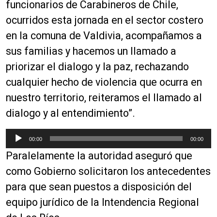
funcionarios de Carabineros de Chile,
ocurridos esta jornada en el sector costero
en la comuna de Valdivia, acompañamos a
sus familias y hacemos un llamado a
priorizar el dialogo y la paz, rechazando
cualquier hecho de violencia que ocurra en
nuestro territorio, reiteramos el llamado al
dialogo y al entendimiento”.
R
00:00
00:00
e
Paralelamente la autoridad aseguró que
p
r
como Gobierno solicitaron los antecedentes
o
para que sean puestos a disposición del
d
equipo jurídico de la Intendencia Regional
u
c