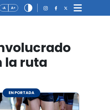
-A
A+
involucrado
 la ruta
EN PORTADA