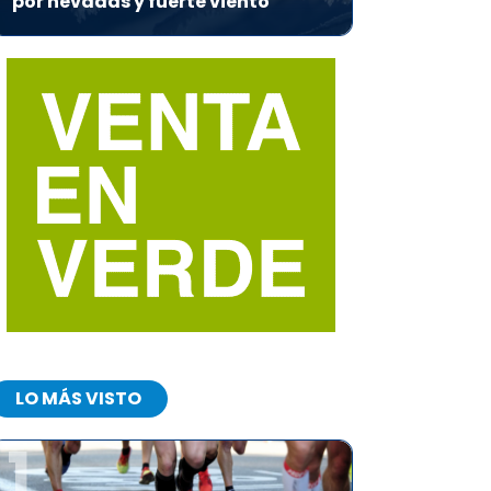
por nevadas y fuerte viento
LO MÁS VISTO
1