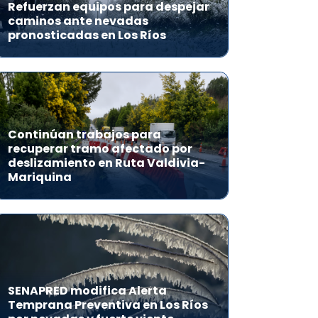
Refuerzan equipos para despejar
caminos ante nevadas
pronosticadas en Los Ríos
Continúan trabajos para
recuperar tramo afectado por
deslizamiento en Ruta Valdivia-
Mariquina
SENAPRED modifica Alerta
Temprana Preventiva en Los Ríos