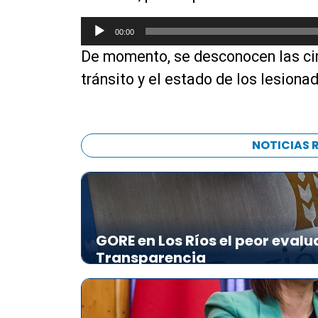
R
00:00
e
De momento, se desconocen las cir
p
r
tránsito y el estado de los lesiona
o
d
u
c
NOTICIAS 
t
o
r
d
e
GORE en Los Ríos el peor evalu
a
Transparencia
u
d
i
o