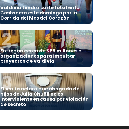
Valdivia tendrá corte total en la
Costanera este domingo por la
Corrida del Mes del Corazón
2
Entregan cerca de $85 millones a
organizaciones para impulsar
proyectos de Valdivia
3
Fiscalía aclara que abogada de
hijos de Julia Chuñil no es
interviniente en causa por violación
de secreto