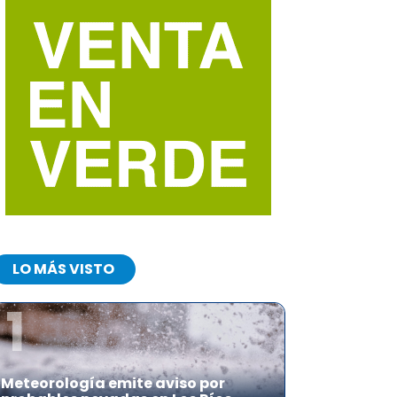
LO MÁS VISTO
1
Meteorología emite aviso por