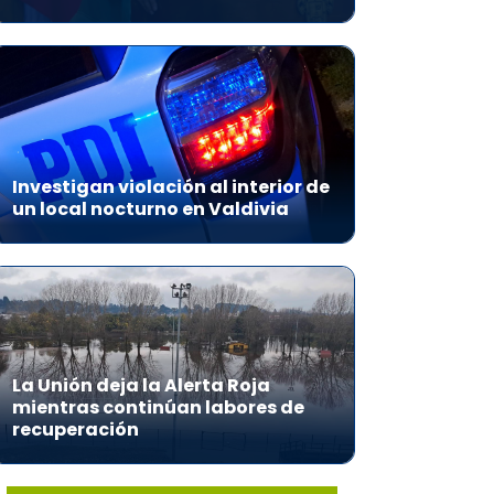
Investigan violación al interior de
un local nocturno en Valdivia
La Unión deja la Alerta Roja
mientras continúan labores de
recuperación