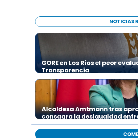
NOTICIAS 
GORE en Los Ríos el peor evalu
Transparencia
Alcaldesa Amtmann tras apro
consagra la desigualdad ent
COME