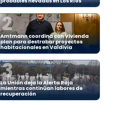
probables nevadas en Los Ríos
2
Amtmann coordina con Vivienda
plan para destrabar proyectos
habitacionales en Valdivia
3
La Unión deja la Alerta Roja
mientras continúan labores de
recuperación