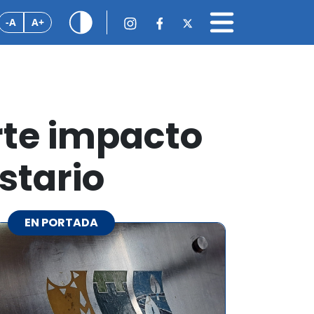
-A
A+
rte impacto
stario
EN PORTADA