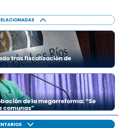
RELACIONADAS
ado tras fiscalización de
bación de la megarreforma: “Se
re comunas”
NTARIOS