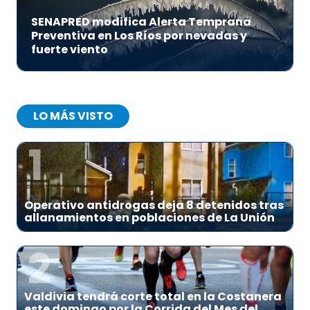
SENAPRED modifica Alerta Temprana
Preventiva en Los Ríos por nevadas y
fuerte viento
LO MÁS VISTO
1
Operativo antidrogas deja 8 detenidos tras
allanamientos en poblaciones de La Unión
2
Valdivia tendrá corte total en la Costanera
este domingo por la Corrida del Mes del